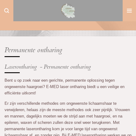
Ga
direct
naar
de
hoofdinhoud
Permanente ontharing
Laserontharing - Permanente ontharing
Bent u op zoek naar een gerichte, permanente oplossing tegen
ongewenste haargroei? E-MED laser ontharing biedt u een veilige en
efficiënte uitkomt!
Er zijn verschillende methodes om ongewenste lichaamshaar te
verwijderen, helaas zijn de meeste methodes ook zeer pijnlijk. Vrouwen
en mannen, dagelijks moeten we de strijd aan met haargroei, en na
epileren, waxen of scheren zullen deze snel weer terugkeren. Met
permanente laserontharing kom je voor lange tijd van ongewenst
lichaamshaar af, en zonder pijn. Bij E-MED laserontharing werken we op