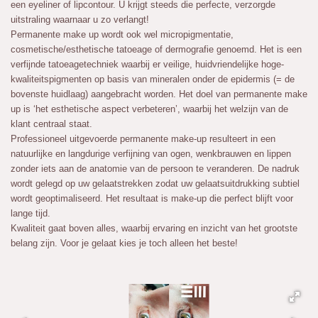
een eyeliner of lipcontour. U krijgt steeds die perfecte, verzorgde
r
uitstraling waarnaar u zo verlangt!
e
Permanente make up wordt ook wel micropigmentatie,
e
cosmetische/esthetische tatoeage of dermografie genoemd. Het is een
n
verfijnde tatoeagetechniek waarbij er veilige, huidvriendelijke hoge-
kwaliteitspigmenten op basis van mineralen onder de epidermis (= de
bovenste huidlaag) aangebracht worden. Het doel van permanente make
up is ‘het esthetische aspect verbeteren’, waarbij het welzijn van de
klant centraal staat.
Professioneel uitgevoerde permanente make-up resulteert in een
natuurlijke en langdurige verfijning van ogen, wenkbrauwen en lippen
zonder iets aan de anatomie van de persoon te veranderen. De nadruk
wordt gelegd op uw gelaatstrekken zodat uw gelaatsuitdrukking subtiel
wordt geoptimaliseerd. Het resultaat is make-up die perfect blijft voor
lange tijd.
Kwaliteit gaat boven alles, waarbij ervaring en inzicht van het grootste
belang zijn. Voor je gelaat kies je toch alleen het beste!