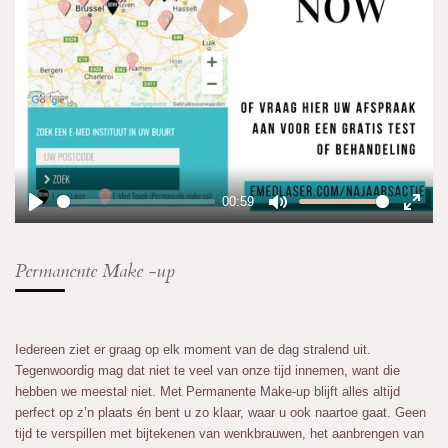
P
l
a
y
00:59
P
M
E
l
u
n
Permanente Make -up
a
t
t
y
e
e
r
f
Iedereen ziet er graag op elk moment van de dag stralend uit.
u
Tegenwoordig mag dat niet te veel van onze tijd innemen, want die
l
hebben we meestal niet. Met Permanente Make-up blijft alles altijd
l
perfect op z’n plaats én bent u zo klaar, waar u ook naartoe gaat. Geen
s
tijd te verspillen met bijtekenen van wenkbrauwen, het aanbrengen van
c