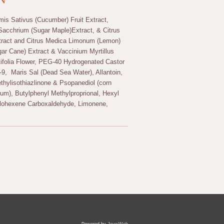
mis Sativus (Cucumber) Fruit Extract,
acchrium (Sugar Maple)Extract, & Citrus
xtract and Citrus Medica Limonum (Lemon)
ar Cane) Extract & Vaccinium Myrtillus
tifolia Flower, PEG-40 Hydrogenated Castor
-9, Maris Sal (Dead Sea Water), Allantoin,
hylisothiazlinone & Psopanediol (corn
fum), Butylphenyl Methylproprional, Hexyl
lohexene Carboxaldehyde, Limonene,