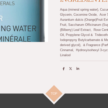
Aqua (mineral spring water), Cucu
Glycerin, Cocomine Oxide, Acer S
Aurantium dulcis (Orange)Fruit E
Fruit, Saccharum Officinarum (Sug
(Bilberry) Leaf Extract, Rose Cen
Oil, Propylene Glycol & Trideceth
Iodopropyny Butylcarbamate & Met
derived glycol), & Fragrance (Par
Cinnamal, Hydroxyisohexyl 3-cyc
Linalool
D
D
S
e
e
h
l
e
a
e
l
r
n
e
TOP