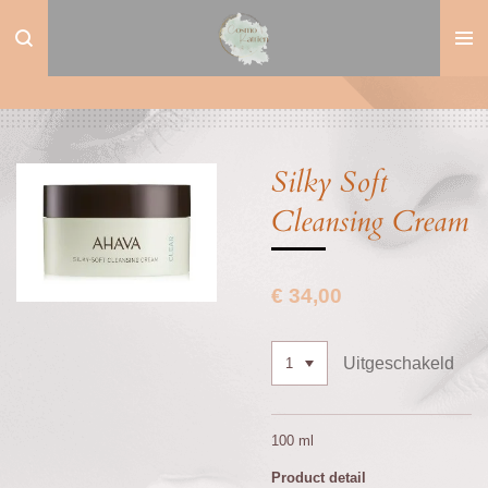
Ga
direct
naar
de
hoofdinhoud
Silky Soft
Cleansing Cream
€ 34,00
Uitgeschakeld
100 ml
Product detail