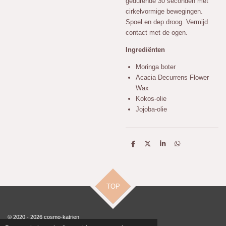
gedurende 30 seconden met
cirkelvormige bewegingen.
Spoel en dep droog. Vermijd
contact met de ogen.
Ingrediënten
Moringa boter
Acacia Decurrens Flower
Wax
Kokos-olie
Jojoba-olie
D
D
S
D
e
e
h
e
l
e
a
l
e
l
r
e
n
e
n
TOP
© 2020 - 2026 cosmo-katrien