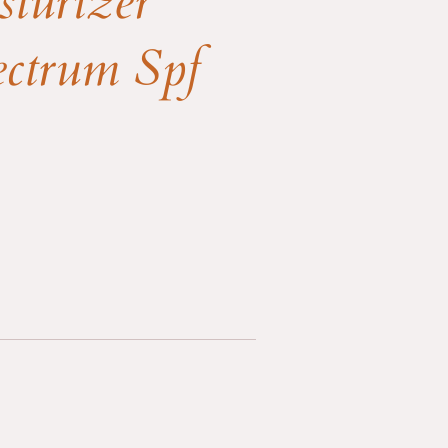
turizer
ectrum Spf