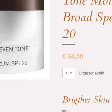
Tone Mois
Broad Sp
20
€ 64,00
Uitgeschakeld
Brigther Skin
50 ml