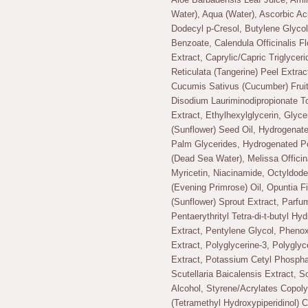
Water), Aqua (Water), Ascorbic Ac
Dodecyl p-Cresol, Butylene Glycol,
Benzoate, Calendula Officinalis F
Extract, Caprylic/Capric Triglycerid
Reticulata (Tangerine) Peel Extra
Cucumis Sativus (Cucumber) Frui
Disodium Lauriminodipropionate To
Extract, Ethylhexylglycerin, Glyce
(Sunflower) Seed Oil, Hydrogenate
Palm Glycerides, Hydrogenated P
(Dead Sea Water), Melissa Officin
Myricetin, Niacinamide, Octyldod
(Evening Primrose) Oil, Opuntia F
(Sunflower) Sprout Extract, Parfu
Pentaerythrityl Tetra-di-t-butyl 
Extract, Pentylene Glycol, Phenox
Extract, Polyglycerine-3, Polyglyce
Extract, Potassium Cetyl Phosphat
Scutellaria Baicalensis Extract, S
Alcohol, Styrene/Acrylates Copoly
(Tetramethyl Hydroxypiperidinol) 