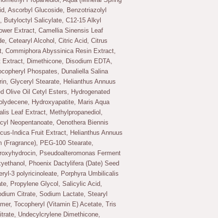
id, Ascorbyl Glucoside, Benzotriazolyl
 Butyloctyl Salicylate, C12-15 Alkyl
lower Extract, Camellia Sinensis Leaf
e, Cetearyl Alcohol, Citric Acid, Citrus
ct, Commiphora Abyssinica Resin Extract,
t Extract, Dimethicone, Disodium EDTA,
copheryl Phospates, Dunaliella Salina
rin, Glyceryl Stearate, Helianthus Annuus
d Olive Oil Cetyl Esters, Hydrogenated
olydecene, Hydroxyapatite, Maris Aqua
alis Leaf Extract, Methylpropanediol,
ecyl Neopentanoate, Oenothera Biennis
icus-Indica Fruit Extract, Helianthus Annuus
m (Fragrance), PEG-100 Stearate,
Hydroxyhydrocin, Pseudoalteromonas Ferment
yethanol, Phoenix Dactylifera (Date) Seed
ryl-3 polyricinoleate, Porphyra Umbilicalis
e, Propylene Glycol, Salicylic Acid,
odium Citrate, Sodium Lactate, Stearyl
mer, Tocopheryl (Vitamin E) Acetate, Tris
Citrate, Undecylcrylene Dimethicone,