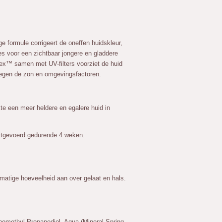
e formule corrigeert de oneffen huidskleur,
tjes voor een zichtbaar jongere en gladdere
x™ samen met UV-filters voorziet de huid
egen de zon en omgevingsfactoren.
e een meer heldere en egalere huid in
itgevoerd gedurende 4 weken.
kmatige hoeveelheid aan over gelaat en hals.
nomethyl Propanediol, Aqua (Mineral Spring