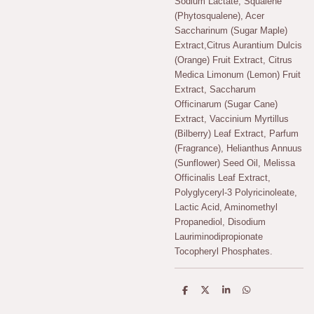
Sodium Lactate, Squalene
(Phytosqualene), Acer
Saccharinum (Sugar Maple)
Extract,Citrus Aurantium Dulcis
(Orange) Fruit Extract, Citrus
Medica Limonum (Lemon) Fruit
Extract, Saccharum
Officinarum (Sugar Cane)
Extract, Vaccinium Myrtillus
(Bilberry) Leaf Extract, Parfum
(Fragrance), Helianthus Annuus
(Sunflower) Seed Oil, Melissa
Officinalis Leaf Extract,
Polyglyceryl-3 Polyricinoleate,
Lactic Acid, Aminomethyl
Propanediol, Disodium
Lauriminodipropionate
Tocopheryl Phosphates.
D
D
S
D
e
e
h
e
l
e
a
l