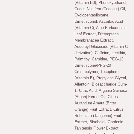
(Vitamin B3), Phenoxyethanol,
Cocos Nucifera (Coconut) Oil,
Cyclopentasiloxane,
Dimethiconol, Ascorbic Acid
(Vitamin C), Aloe Barbadensis
Leaf Extract, Dictyopteris
Membranacea Extract,
Ascorbyl Glucoside (Vitamin C
derivative), Caffeine, Lecithin,
Palmitoyl Carnitine, PEG-12
Dimethicone/PPG-20
Crosspolymer, Tocopherol
(Vitamin E), Propylene Glycol,
Allantoin, Biosaccharide Gum-
1, Citric Acid, Argania Spinosa
(Argan) Kernel Oil, Citrus
Aurantium Amara (Bitter
Orange) Fruit Extract, Citrus
Reticulata (Tangerine) Fruit
Extract, Bisabolol, Gardenia
Tahitensis Flower Extract,