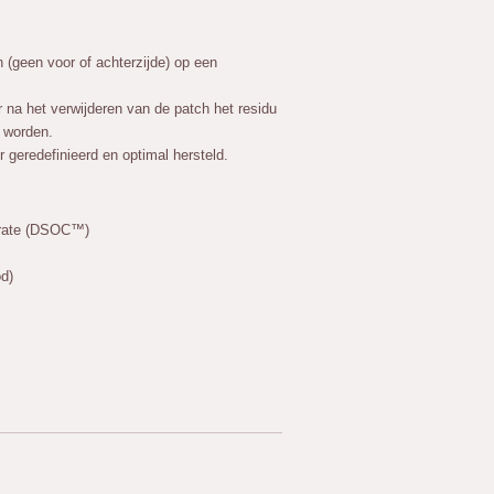
 (geen voor of achterzijde) op een
 na het verwijderen van de patch het residu
t worden.
r geredefinieerd en optimal hersteld.
rate (DSOC™)
d)