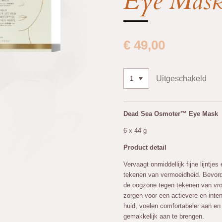
Eye Mas
€ 49,00
Uitgeschakeld
Dead Sea Osmoter™ Eye Mask
6 x 44 g
Product detail
Vervaagt onmiddellijk fijne lijntje
tekenen van vermoeidheid. Bevorde
de oogzone tegen tekenen van vroe
zorgen voor een actievere en inte
huid, voelen comfortabeler aan en 
gemakkelijk aan te brengen.