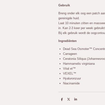
Gebruik
Breng onder elk oog een patch aan
gereinigde huid.
Laat 10 minuten zitten en masseer
in. Kan 2-3 keer per week gebruik
Bij elk gebruik wordt de oogcontou
Ingrediënten
Dead Sea Osmoter™ Concent
Carrageen
Ceratonia Siliqua (Johannesroo
Hammamelis virginiana
Vital et™
VEXEL™
Hyaluronzuur
Niacinamide
D
D
S
e
e
h