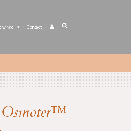
 winkel
Contact
a Osmoter™