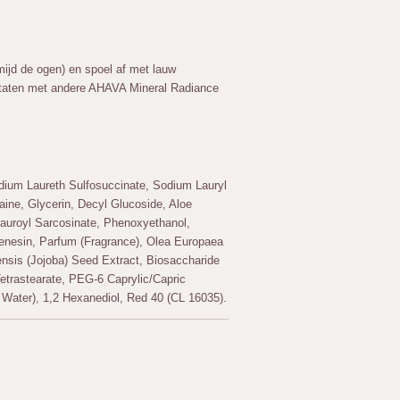
mijd de ogen) en spoel af met lauw
ultaten met andere AHAVA Mineral Radiance
odium Laureth Sulfosuccinate, Sodium Lauryl
ine, Glycerin, Decyl Glucoside, Aloe
auroyl Sarcosinate, Phenoxyethanol,
phenesin, Parfum (Fragrance), Olea Europaea
ensis (Jojoba) Seed Extract, Biosaccharide
etrastearate, PEG-6 Caprylic/Capric
 Water), 1,2 Hexanediol, Red 40 (CL 16035).