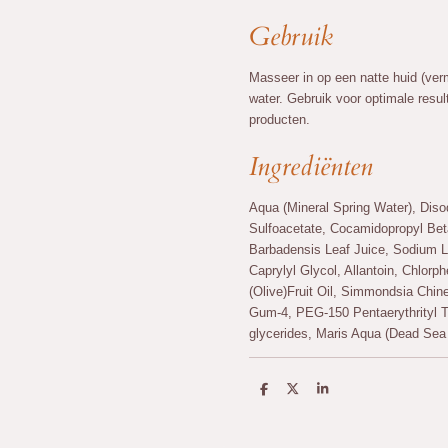
Gebruik
Masseer in op een natte huid (ver
water. Gebruik voor optimale res
producten.
Ingrediënten
Aqua (Mineral Spring Water), Dis
Sulfoacetate, Cocamidopropyl Beta
Barbadensis Leaf Juice, Sodium L
Caprylyl Glycol, Allantoin, Chlor
(Olive)Fruit Oil, Simmondsia Chin
Gum-4, PEG-150 Pentaerythrityl T
glycerides, Maris Aqua (Dead Sea
D
D
S
e
e
h
l
e
a
e
l
r
n
e