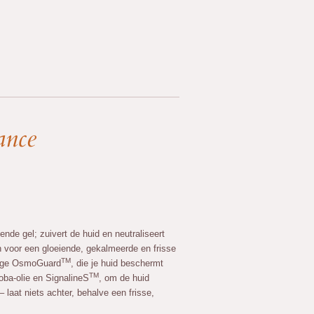
ance
igende gel; zuivert de huid en neutraliseert
en voor een gloeiende, gekalmeerde en frisse
TM
tige OsmoGuard
, die je huid beschermt
TM
joba-olie en SignalineS
, om de huid
 – laat niets achter, behalve een frisse,