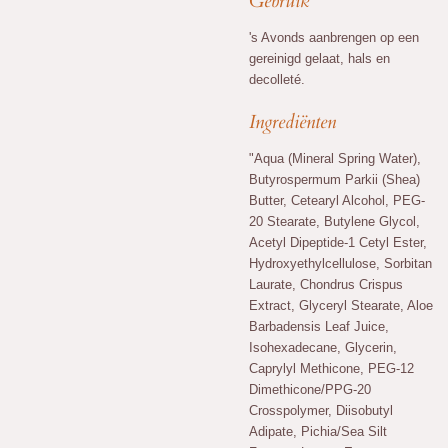
Gebruik
's Avonds aanbrengen op een
gereinigd gelaat, hals en
decolleté.
Ingrediënten
"Aqua (Mineral Spring Water),
Butyrospermum Parkii (Shea)
Butter, Cetearyl Alcohol, PEG-
20 Stearate, Butylene Glycol,
Acetyl Dipeptide-1 Cetyl Ester,
Hydroxyethylcellulose, Sorbitan
Laurate, Chondrus Crispus
Extract, Glyceryl Stearate, Aloe
Barbadensis Leaf Juice,
Isohexadecane, Glycerin,
Caprylyl Methicone, PEG-12
Dimethicone/PPG-20
Crosspolymer, Diisobutyl
Adipate, Pichia/Sea Silt