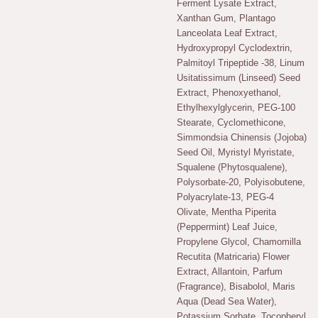
Ferment Lysate Extract,
Xanthan Gum, Plantago
Lanceolata Leaf Extract,
Hydroxypropyl Cyclodextrin,
Palmitoyl Tripeptide -38, Linum
Usitatissimum (Linseed) Seed
Extract, Phenoxyethanol,
Ethylhexylglycerin, PEG-100
Stearate, Cyclomethicone,
Simmondsia Chinensis (Jojoba)
Seed Oil, Myristyl Myristate,
Squalene (Phytosqualene),
Polysorbate-20, Polyisobutene,
Polyacrylate-13, PEG-4
Olivate, Mentha Piperita
(Peppermint) Leaf Juice,
Propylene Glycol, Chamomilla
Recutita (Matricaria) Flower
Extract, Allantoin, Parfum
(Fragrance), Bisabolol, Maris
Aqua (Dead Sea Water),
Potassium Sorbate, Tocopheryl