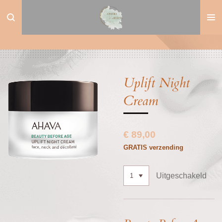
Ga
direct
naar
de
hoofdinhoud
Uplift Night
Cream
€ 89,00
GRATIS verzending
Uitgeschakeld