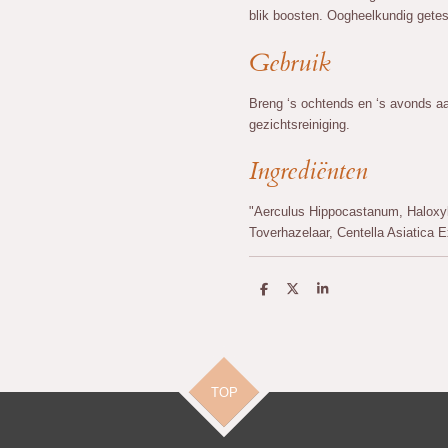
blik boosten. Oogheelkundig getest
Gebruik
Breng ‘s ochtends en ‘s avonds a
gezichtsreiniging.
Ingrediënten
"Aerculus Hippocastanum, Haloxyl
Toverhazelaar, Centella Asiatica E
D
D
S
e
e
h
l
e
a
e
l
r
n
e
TOP