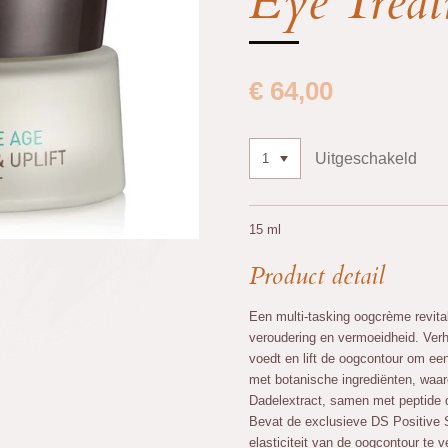
Eye Trea
€ 64,00
Uitgeschakeld
15 ml
Product detail
Een multi-tasking oogcrème revital
veroudering en vermoeidheid. Verh
voedt en lift de oogcontour om een 
met botanische ingrediënten, waar
Dadelextract, samen met peptide d
Bevat de exclusieve DS Positive
elasticiteit van de oogcontour te v