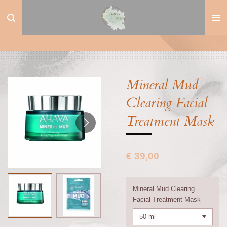
Ga
direct
naar
de
hoofdinhoud
Mineral Mud
Clearing Facial
Treatment Mask
€ 39,00
Mineral Mud Clearing
Facial Treatment Mask