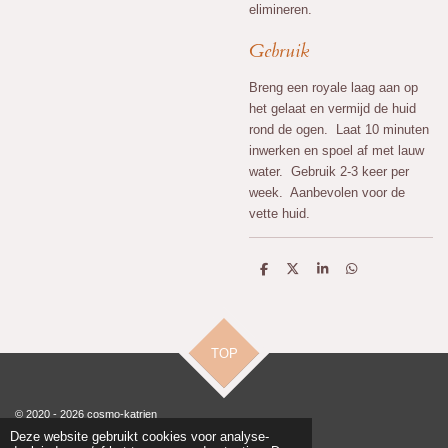
elimineren.
Gebruik
Breng een royale laag aan op
het gelaat en vermijd de huid
rond de ogen. Laat 10 minuten
inwerken en spoel af met lauw
water. Gebruik 2-3 keer per
week. Aanbevolen voor de
vette huid.
D
D
S
D
e
e
h
e
l
e
a
l
e
l
r
e
n
e
n
TOP
© 2020 - 2026 cosmo-katrien
Powered by
JouwWeb
Deze website gebruikt cookies voor analyse-