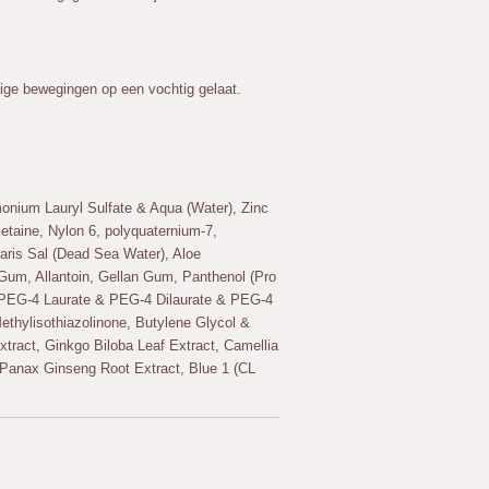
ige bewegingen op een vochtig gelaat.
onium Lauryl Sulfate & Aqua (Water), Zinc
taine, Nylon 6, polyquaternium-7,
ris Sal (Dead Sea Water), Aloe
Gum, Allantoin, Gellan Gum, Panthenol (Pro
, PEG-4 Laurate & PEG-4 Dilaurate & PEG-4
thylisothiazolinone, Butylene Glycol &
Extract, Ginkgo Biloba Leaf Extract, Camellia
 Panax Ginseng Root Extract, Blue 1 (CL