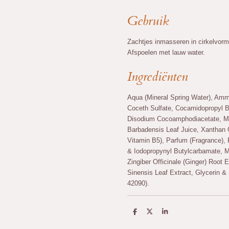
Gebruik
Zachtjes inmasseren in cirkelvorm
Afspoelen met lauw water.
Ingrediënten
Aqua (Mineral Spring Water), Amm
Coceth Sulfate, Cocamidopropyl Be
Disodium Cocoamphodiacetate, Ma
Barbadensis Leaf Juice, Xanthan 
Vitamin B5), Parfum (Fragrance)
& Iodopropynyl Butylcarbamate, Me
Zingiber Officinale (Ginger) Root 
Sinensis Leaf Extract, Glycerin &
42090).
D
D
S
e
e
h
l
e
a