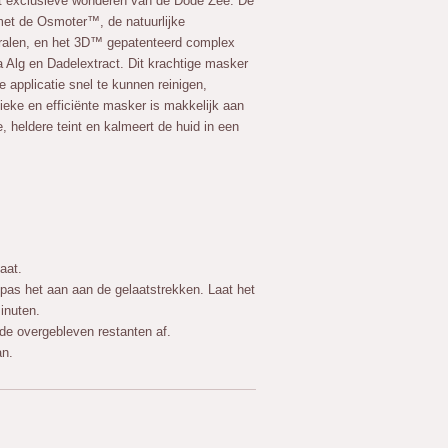
t exclusieve wonderen van de Dode Zee. De
t de Osmoter™, de natuurlijke
ralen, en het 3D™ gepatenteerd complex
 Alg en Dadelextract. Dit krachtige masker
e applicatie snel te kunnen reinigen,
ieke en efficiënte masker is makkelijk aan
e, heldere teint en kalmeert de huid in een
aat.
as het aan aan de gelaatstrekken. Laat het
inuten.
de overgebleven restanten af.
an.