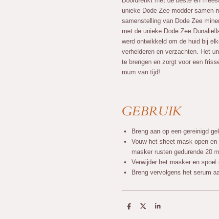
Doordrenkt met de beste en mees
unieke Dode Zee modder samen me
samenstelling van Dode Zee mine
met de unieke Dode Zee Dunaliella
werd ontwikkeld om de huid bij elk
verhelderen en verzachten. Het un
te brengen en zorgt voor een friss
mum van tijd!
GEBRUIK
Breng aan op een gereinigd gel
Vouw het sheet mask open en p
masker rusten gedurende 20 m
Verwijder het masker en spoel 
Breng vervolgens het serum a
D
D
S
e
e
h