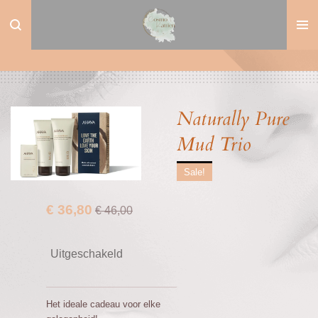
Ga
direct
naar
de
hoofdinhoud
Naturally Pure
Mud Trio
Sale!
€ 36,80
€ 46,00
Uitgeschakeld
Het ideale cadeau voor elke