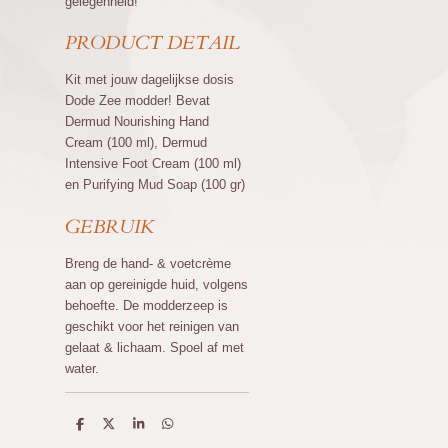
gelegenheid!
PRODUCT DETAIL
Kit met jouw dagelijkse dosis
Dode Zee modder! Bevat
Dermud Nourishing Hand
Cream (100 ml), Dermud
Intensive Foot Cream (100 ml)
en Purifying Mud Soap (100 gr)
GEBRUIK
Breng de hand- & voetcrème
aan op gereinigde huid, volgens
behoefte. De modderzeep is
geschikt voor het reinigen van
gelaat & lichaam. Spoel af met
water.
D
D
S
D
e
e
h
e