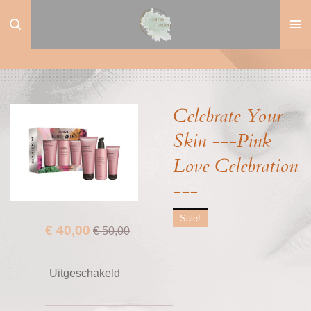
Ga
direct
naar
de
hoofdinhoud
Celebrate Your
Skin ---Pink
Love Celebration
---
Sale!
€ 40,00
€ 50,00
Uitgeschakeld