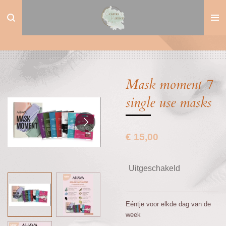
Ga
direct
naar
de
hoofdinhoud
Mask moment 7
single use masks
€ 15,00
Uitgeschakeld
Eéntje voor elkde dag van de
week