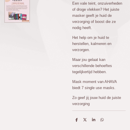
Een vale teint, onzuiverheden
of droge vlekken? Het juiste
masker geeft je huid de
verzorging of boost die ze
nodig heeft.
Het help om je huid te
herstellen, kalmeren en
verzorgen.
Maar jou gelaat kan
verschillende behoeftes
tegelijkertijd hebben.
Mask moment van AHAVA
biedt 7 single use masks.
Zo geef jij jouw huid de juiste
verzorging
D
D
S
D
e
e
h
e
l
e
a
l