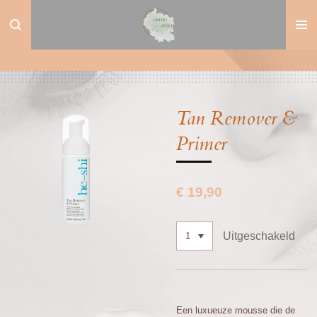
Ga
direct
naar
de
hoofdinhoud
Tan Remover &
Primer
€ 19,90
Uitgeschakeld
Een luxueuze mousse die de