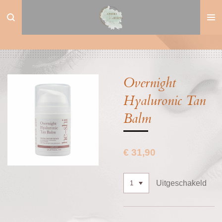
Ga
direct
naar
de
hoofdinhoud
Overnight
Hyaluronic Tan
Balm
€ 31,90
Uitgeschakeld